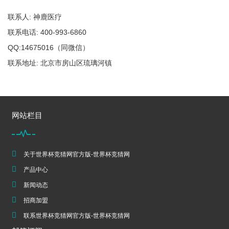
联系人: 神鹿医疗
联系电话: 400-993-6860
QQ:14675016（同微信）
联系地址: 北京市房山区琉璃河镇
网站栏目
关于世界杯竞猜网官方版-世界杯竞猜网
产品中心
新闻动态
招商加盟
联系世界杯竞猜网官方版-世界杯竞猜网